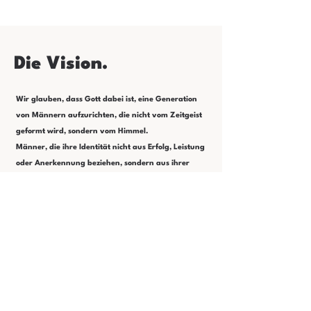
Die Vision.
Wir glauben, dass Gott dabei ist, eine Generation
von Männern aufzurichten, die nicht vom Zeitgeist
geformt wird, sondern vom Himmel.
Männer, die ihre Identität nicht aus Erfolg, Leistung
oder Anerkennung beziehen,
sondern aus ihrer
Sohnschaft.
Männer, die Gottes Stimme hören,
Verantwortung übernehmen und mutig
vorangehen.
Der Summit soll ein Ort sein, an dem
Gott Männer neu begegnet, sie innerlich ausrichtet
und sie befähigt, als Priester und Könige in ihren
Ehen, Familien, Gemeinden und ihrem Umfeld zu
leben.
Alle Details